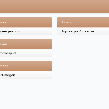
emeen
Overig
nijmegen.com
Nijmeegse 4 daagse
ijven
nroosje.nl
rmatie
 Nijmegen