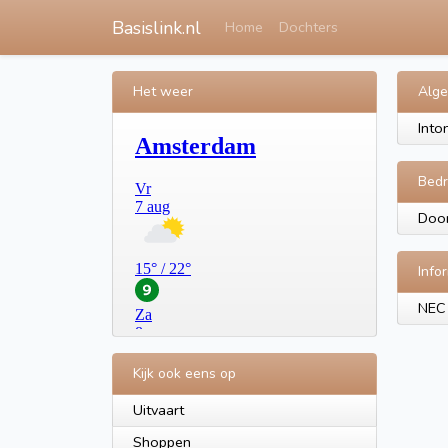
Basislink.nl
Home
Dochters
Het weer
Alg
Into
Bedr
Door
Info
NEC
Kijk ook eens op
Uitvaart
Shoppen